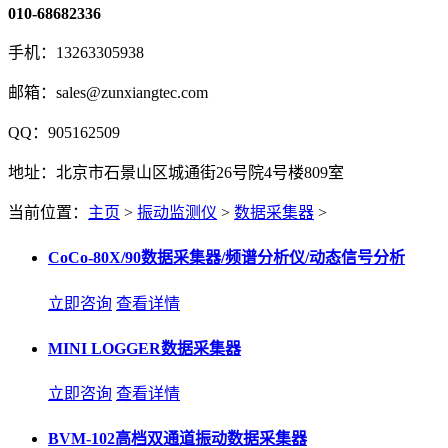
010-68682336
手机：13263305938
邮箱：sales@zunxiangtec.com
QQ：905162509
地址：北京市石景山区城通街26号院4号楼809室
当前位置：
主页
>
振动监测仪
>
数据采集器
>
CoCo-80X/90数据采集器/频谱分析仪/动态信号分析
立即咨询
查看详情
MINI LOGGER数据采集器
立即咨询
查看详情
BVM-102高档双通道振动数据采集器