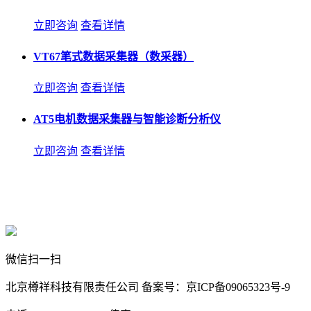
立即咨询
查看详情
VT67笔式数据采集器（数采器）
立即咨询
查看详情
AT5电机数据采集器与智能诊断分析仪
立即咨询
查看详情
微信扫一扫
北京樽祥科技有限责任公司 备案号：京ICP备09065323号-9