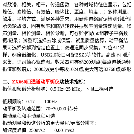
对数谱，相关，相干，传递函数…各种时域特征值显示，包括
峰值、峰峰值、有效值、峰均比、歪度、峭度…；多种测量、
触发、平均方式，满足各种需求，用硬件包络解调检测诊断轴
承齿轮故障，固有频率和临界转速共振频率测量转速测量、噪
声测量、相位测量、相位诊断，可存贮/回放50组转子平衡数
据/记录；试重可选择去除或保留、试重质量估算，动平衡结
果可选择分解到指定位置上；双通道同步采集，32位AD采
样，64倍谱细化，USB2.0接口可配BSZ3等软件。高速不间断
采集、记录轴心轨迹图。数采器可存储200测点(每点包括通频
振值和频谱),；2000段(更小每段1024点,更大可选32768点)波形
二、
ZX660四通道动平衡仪
功技术指标：
振值和频谱分析频响：0.5 Hz~25 kHz；下限三档可选
低频频响：0.17——100Hz
动平衡及转速范围：70~30,000 转/分
自动量程和手动量程可选
振动测量和频谱分析的更大量程/更高分辨率:
加速度峰值 250m/s2 0.001m/s2