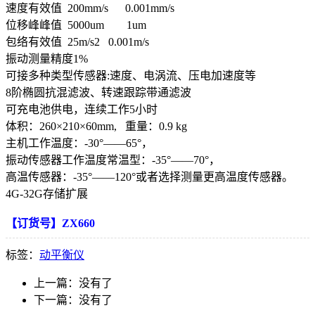
速度有效值 200mm/s 0.001mm/s
位移峰峰值 5000um 1um
包络有效值 25m/s2 0.001m/s
振动测量精度1%
可接多种类型传感器:速度、电涡流、压电加速度等
8阶椭圆抗混滤波、转速跟踪带通滤波
可充电池供电，连续工作5小时
体积：260×210×60mm, 重量：0.9 kg
主机工作温度：-30°——65°，
振动传感器工作温度常温型：-35°——70°，
高温传感器：-35°——120°或者选择测量更高温度传感器。
4G-32G存储扩展
【订货号】ZX660
标签：
动平衡仪
上一篇：
没有了
下一篇：
没有了