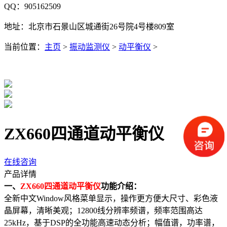
QQ：905162509
地址：北京市石景山区城通街26号院4号楼809室
当前位置：
主页
>
振动监测仪
>
动平衡仪
>
ZX660四通道动平衡仪
在线咨询
产品详情
一、
ZX660四通道动平衡仪
功能介绍：
全新中文Window风格菜单显示，操作更方便大尺寸、彩色液
晶屏幕，清晰美观；12800线分辨率频谱，频率范围高达
25kHz，基于DSP的全功能高速动态分析；幅值谱，功率谱，