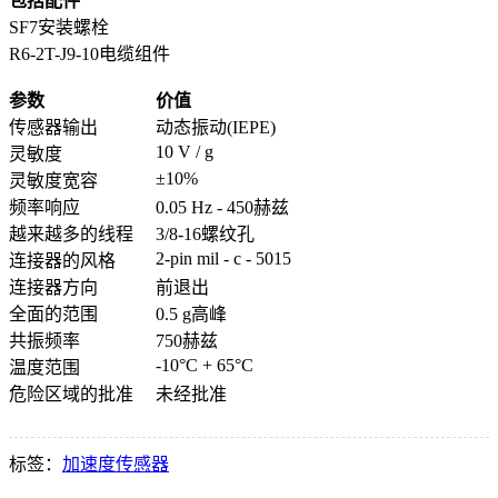
包括配件
SF7安装螺栓
R6-2T-J9-10电缆组件
参数
价值
传感器输出
动态振动(IEPE)
10 V / g
灵敏度
±10%
灵敏度宽容
频率响应
0.05 Hz - 450赫兹
越来越多的线程
3/8-16螺纹孔
2-pin mil - c - 5015
连接器的风格
连接器方向
前退出
全面的范围
0.5 g高峰
共振频率
750赫兹
-10°C + 65°C
温度范围
危险区域的批准
未经批准
标签：
加速度传感器