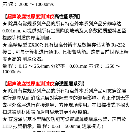
声 速 ：2000 ～ 10000m/s
【
超声波腐蚀厚度测试仪
高性能系列】
★ 除具有常规系列产品的所有特点外本系列产品分辨率达
0.001mm, 可提供对所有金属陶瓷玻璃及大多数硬质塑料甚至
橡胶等材质的厚度测量。
★ 高精度型 ZX007: 具有极高分辨率及数据存储功能 Rs-232
接口 , 可与计算机进行通讯。具报警功能。这是目前世界上精
度更高的 测厚仪器。
量 程 ：0.15 ～ 25.4mm 分辨率：0.001mm 声 速 ：1250 ～
10000m/s
【
超声波腐蚀厚度测试仪
穿透图层系列】
★ 除具有常规系列产品的所有特点外本系列产品可贯穿涂层
进行测厚从而消除涂层对实际壁厚的测量影响。真正作到无需
去掉外涂层进行直接测量，方便现场使用。在扫描模式下探头
扫过被测材质表面后可显示其更小壁厚值。
★ 穿透涂层基本型除般功能可设置减薄或增厚报警，声音及
LED 报警指示。量 程：0.63—500mm( 测厚模式 )